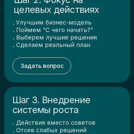
Итог: Бренд на рынке с ежегодным
ростом
Обсудить
НаПроект / аутсорс
подрядчиков
Точка А: Нулевая идея на уровне
гипотезы в 2022г.
Итог: Рабочий MVP с оборотом 47
млн. в первый год
Обсудить
ОкиДоки / цифровые
документы
Точка А: Зрелый продукт с целью