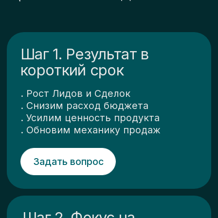
реальные кейсы
Реальный
опыт
роста
продаж
в бизнес
проектах!
>>>
Из точки А к
достижению целей:
HotCable / ЭОМ услуги
B2B и B2C
Точка А: Хаотичные продажи без
плана развития