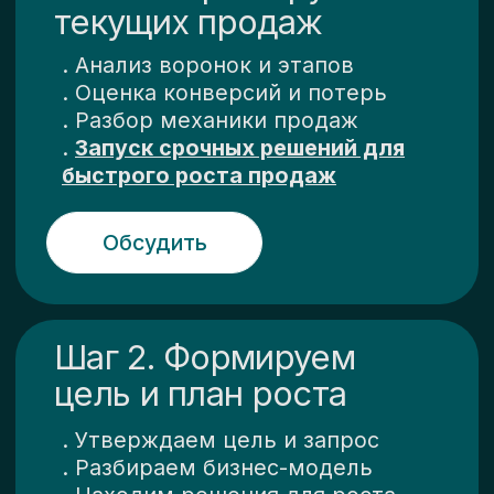
Обсудить
Шаг 3. Реализуем план с
поддержкой
. Запуск работы по плану
. Контроль результатов
. Усиление ценных действий
.
Внедрение системного роста на
основе HADI
Обсудить
работа на результат