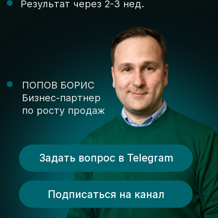
Бизнес-партнер
по росту продаж
Задать вопрос в Telegram
Подписаться на канал
для предпринимателей в поиске
роста продаж
Внедрим системный
рост
продаж
без найма новой
команды!
>>>
От анализа до