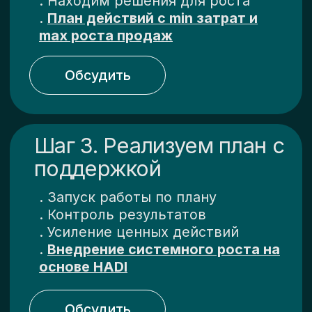
Поддержка в
действиях
по всем шагам для
роста
продаж!
>>>
Ценность каждого шага:
Шаг 1. Результат в
короткий срок
. Рост Лидов и Сделок
. Снизим расход бюджета
. Усилим ценность продукта
. Обновим механику продаж
Задать вопрос
Шаг 2. Фокус на